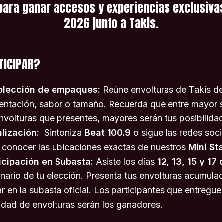
 para ganar accesos y experiencias exclusivas
2026 junto a Takis.
TICIPAR?
olección de empaques:
Reúne envolturas de Takis de
entación, sabor o tamaño. Recuerda que entre mayor 
nvolturas que presentes, mayores serán tus posibilida
alización:
Sintoniza
Beat 100.9
o sigue las redes soc
 conocer las ubicaciones exactas de nuestros
Mini St
icipación en Subasta:
Asiste los días
12, 13, 15 y 17
nario de tu elección. Presenta tus envolturas acumula
ar en la subasta oficial. Los participantes que entregu
idad de envolturas serán los ganadores.